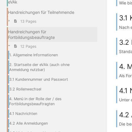
eVAk
Wie bi
Handreichungen für Teilnehmende
3.1
13 Pages
Nach e
Handreichungen für
Fortbildungsbeauftragte
3.2
12 Pages
Standa
1. Allgemeine Informationen
4. 
2. Startseite der eVAk (auch ohne
Anmeldung nutzbar)
Als Fo
3.1 Kundennummer und Passwort
4.1
3.2 Rollenwechsel
4. Menü in der Rolle der / des
Unter 
Fortbildungsbeauftragten
4.2
4.1 Nachrichten
4.2 Alle Anmeldungen
Die be