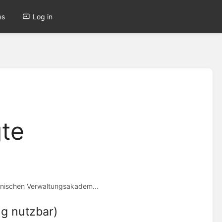
es
Log in
gte
onischen Verwaltungsakadem...
g nutzbar)