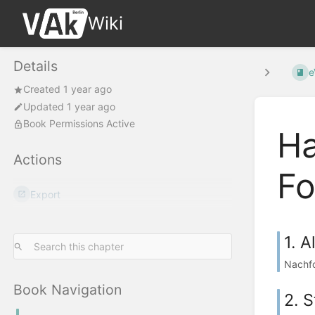
Wiki
Details
e
Created 1 year ago
Updated 1 year ago
Book Permissions Active
Ha
Actions
Fo
Export
1. 
Nachfo
Book Navigation
2. 