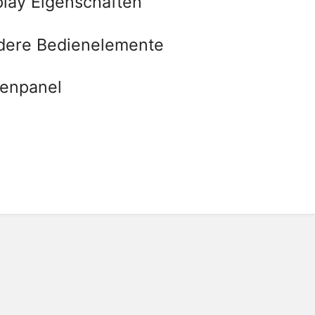
play Eigenschaften
dere Bedienelemente
tenpanel