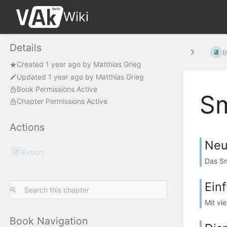
Wiki
Details
(
Created
1 year ago
by
Matthias Grieg
Updated
1 year ago
by
Matthias Grieg
Book Permissions Active
Sm
Chapter Permissions Active
Actions
Neu
Export
Das Sm
Ein
Mit vie
Book Navigation