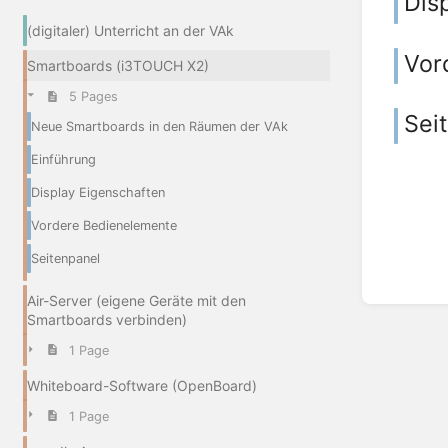
Dis
(digitaler) Unterricht an der VAk
Vor
Smartboards (i3TOUCH X2)
5 Pages
Sei
Neue Smartboards in den Räumen der VAk
Einführung
Display Eigenschaften
Vordere Bedienelemente
Seitenpanel
Air-Server (eigene Geräte mit den
Smartboards verbinden)
1 Page
Whiteboard-Software (OpenBoard)
1 Page