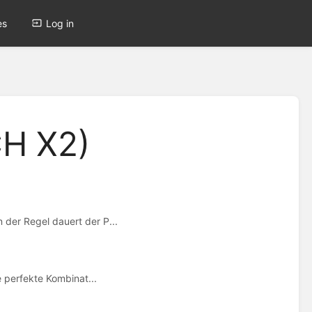
es
Log in
H X2)
 der Regel dauert der P...
e perfekte Kombinat...