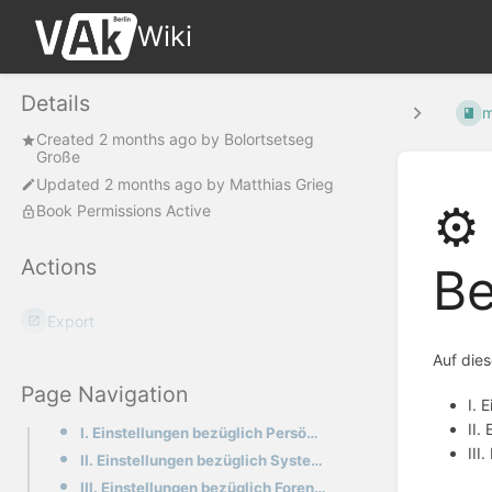
Wiki
Details
m
Created
2 months ago
by
Bolortsetseg
Große
Updated
2 months ago
by
Matthias Grieg
⚙️
Book Permissions Active
Actions
Be
Export
Auf dies
Page Navigation
I. 
II.
I. Einstellungen bezüglich Persönlicher Mitteilungen
III
II. Einstellungen bezüglich Systemnachrichten
III. Einstellungen bezüglich Foren-Abonnements