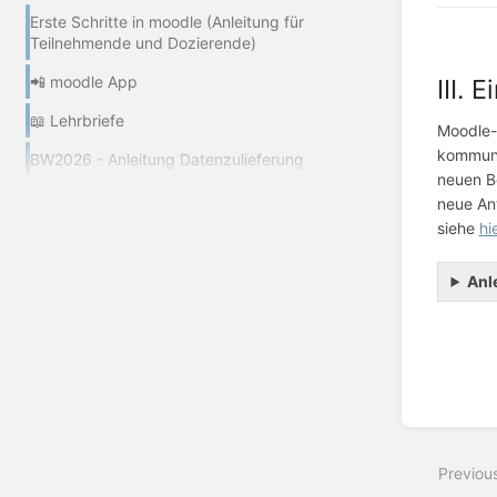
Erste Schritte in moodle (Anleitung für
Teilnehmende und Dozierende)
📲 moodle App
III.
📖 Lehrbriefe
Moodle-
kommuni
BW2026 - Anleitung Datenzulieferung
neuen Be
neue An
siehe
hi
Anl
Enter
section
select
Previou
mode