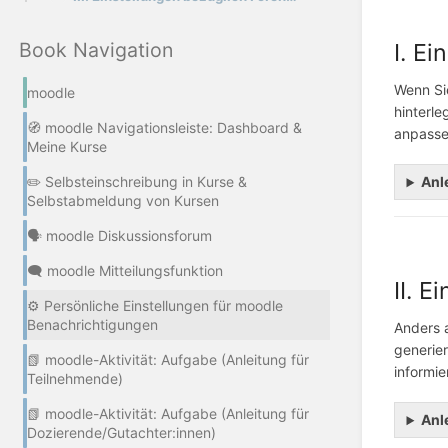
Book Navigation
I. E
Wenn Sie
moodle
hinterle
🧭 moodle Navigationsleiste: Dashboard &
anpassen
Meine Kurse
✏️ Selbsteinschreibung in Kurse &
Anl
Selbstabmeldung von Kursen
🗣️ moodle Diskussionsforum
🗨️ moodle Mitteilungsfunktion
II. 
⚙️ Persönliche Einstellungen für moodle
Benachrichtigungen
Anders a
generie
📗 moodle-Aktivität: Aufgabe (Anleitung für
informi
Teilnehmende)
📗 moodle-Aktivität: Aufgabe (Anleitung für
Anl
Dozierende/Gutachter:innen)