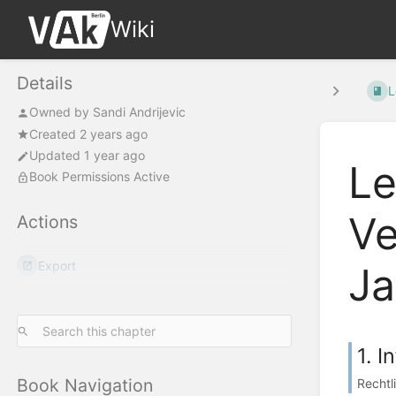
Wiki
Details
L
Owned by
Sandi Andrijevic
Created 2 years ago
Updated 1 year ago
Le
Book Permissions Active
Ve
Actions
Export
Ja
1. 
Book Navigation
Rechtl