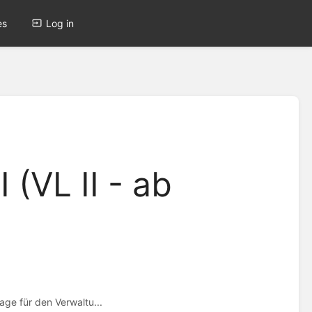
es
Log in
 (VL II - ab
age für den Verwaltu...