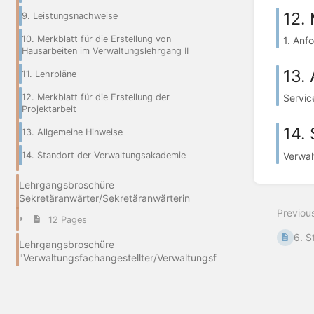
12. 
9. Leistungsnachweise
10. Merkblatt für die Erstellung von
1. Anf
Hausarbeiten im Verwaltungslehrgang II
13.
11. Lehrpläne
12. Merkblatt für die Erstellung der
Servic
Projektarbeit
14.
13. Allgemeine Hinweise
Verwal
14. Standort der Verwaltungsakademie
Lehrgangsbroschüre
Sekretäranwärter/Sekretäranwärterin
Previou
12 Pages
6. S
Lehrgangsbroschüre
"Verwaltungsfachangestellter/Verwaltungsf
achangestellte"
15 Pages