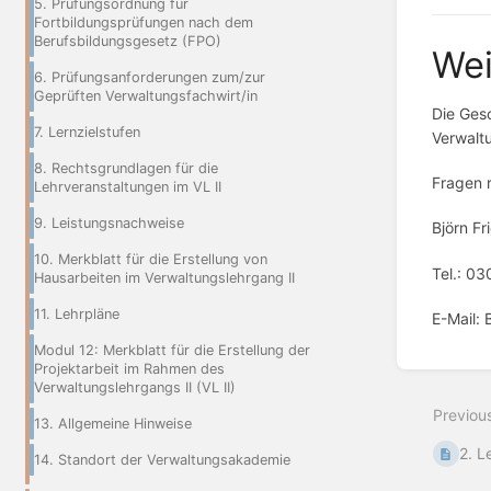
5. Prüfungsordnung für
Fortbildungsprüfungen nach dem
Berufsbildungsgesetz (FPO)
Wei
6. Prüfungsanforderungen zum/zur
Geprüften Verwaltungsfachwirt/in
Die Gesc
7. Lernzielstufen
Verwaltu
8. Rechtsgrundlagen für die
Fragen r
Lehrveranstaltungen im VL II
9. Leistungsnachweise
Björn Fr
10. Merkblatt für die Erstellung von
Tel.: 0
Hausarbeiten im Verwaltungslehrgang II
11. Lehrpläne
E-Mail: 
Modul 12: Merkblatt für die Erstellung der
Enter
Projektarbeit im Rahmen des
section
Verwaltungslehrgangs II (VL II)
select
Previou
mode
13. Allgemeine Hinweise
2. L
14. Standort der Verwaltungsakademie