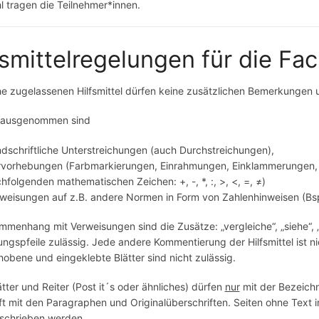
 tragen die Teilnehmer*innen.
fsmittelregelungen für die Fa
e zugelassenen Hilfsmittel dürfen keine zusätzlichen Bemerkungen 
 ausgenommen sind
dschriftliche Unterstreichungen (auch Durchstreichungen),
vorhebungen (Farbmarkierungen, Einrahmungen, Einklammerungen, A
hfolgenden mathematischen Zeichen: +, -, *, :, >, <, =, ≠)
weisungen auf z.B. andere Normen in Form von Zahlenhinweisen (Bsp.
menhang mit Verweisungen sind die Zusätze: „vergleiche“, „siehe“, „a
ngspfeile zulässig. Jede andere Kommentierung der Hilfsmittel ist ni
obene und eingeklebte Blätter sind nicht zulässig.
tter und Reiter (Post it´s oder ähnliches) dürfen
nur
mit der Bezeichn
ft mit den Paragraphen und Originalüberschriften. Seiten ohne Text 
eschrieben werden.