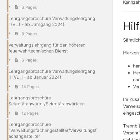
Kennzahl
6 Pages
Lehrgangsbroschüre Verwaltungslehrgang
Hil
I (VL I - ab Jahrgang 2024)
6 Pages
Sämtlich
Verwaltungslehrgang für den höheren
feuerwehrtechnischen Dienst
Hiervon
6 Pages
han
Lehrgangsbroschüre Verwaltungslehrgang
Her
II (VL II - ab Januar 2024)
nac
Ver
14 Pages
Lehrgangsbroschüre
Im Zusam
Sekretäranwärter/Sekretäranwärterin
Verweisu
eingesch
12 Pages
Lehrgangsbroschüre
Trennblä
"Verwaltungsfachangestellter/Verwaltungsf
Vorschri
achangestellte"
nicht b