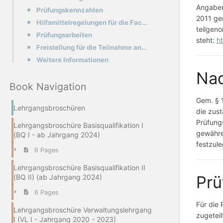
Angaben
Prüfungskennzahlen
2011 ge
Hilfsmittelregelungen für die Fachwirtprüfung
teilgeno
Prüfungsarbeiten
steht:
h
Freistellung für die Teilnahme an der Prüfung
Weitere Informationen
Nac
Book Navigation
Gem. § 1
Lehrgangsbroschüren
die zust
Prüfungs
Lehrgangsbroschüre Basisqualifikation I
gewähren
(BQ I - ab Jahrgang 2024)
festzul
6 Pages
Lehrgangsbroschüre Basisqualifikation II
Prü
(BQ II) (ab Jahrgang 2024)
6 Pages
Für die 
Lehrgangsbroschüre Verwaltungslehrgang
zugeteil
I (VL I - Jahrgang 2020 - 2023)