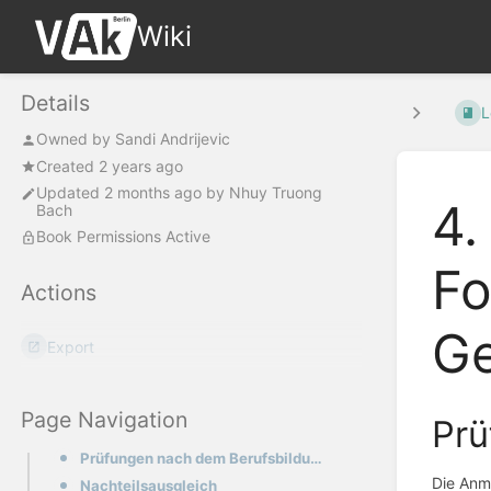
Wiki
Details
L
Owned by
Sandi Andrijevic
Created 2 years ago
Updated
2 months ago
by
Nhuy Truong
4.
Bach
Book Permissions Active
Fo
Actions
Ge
Export
Page Navigation
Prü
Prüfungen nach dem Berufsbildungsgesetz (BBiG)
Die Anme
Nachteilsausgleich