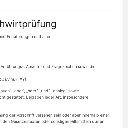
chwirtprüfung
und Erläuterungen enthalten.
nführungs-, Ausrufe- und Fragezeichen sowie die
: i.V.m. § XY).
uch“, „aber“, „oder“, „und“, „analog“ sowie
cht gestattet. Beigaben jeder Art, insbesondere
ung der Vorschrift versehen sein oder aber innerhalb einer
in den Gesetzestexten oder sonstigen Hilfsmitteln dürfen