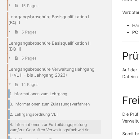
15 Pages
Verboten
Lehrgangsbroschüre Basisqualifikation I
(BQ I)
Han
PC´
5 Pages
Lehrgangsbroschüre Basisqualifikation II
(BQ II)
Prü
5 Pages
Lehrgangsbroschüre Verwaltungslehrgang
Auf der 
II (VL II - bis Jahrgang 2023)
Dateien
14 Pages
1. Informationen zum Lehrgang
Fre
3. Informationen zum Zulassungsverfahren
Die Prüf
2. Lehrgangsordnung VL II
Verwaltu
4. Informationen zur Fortbildungsprüfung
zum/zur Geprüften Verwaltungsfachwirt/in
Somit b