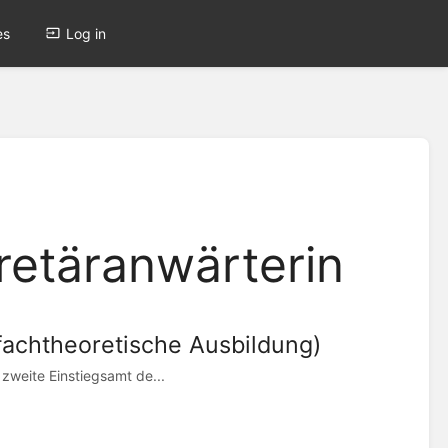
es
Log in
retäranwärterin
fachtheoretische Ausbildung)
zweite Einstiegsamt de...