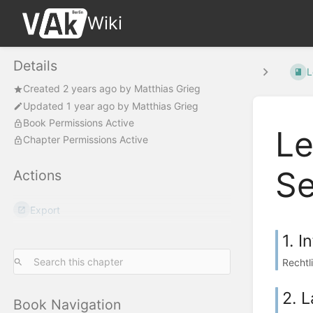
Wiki
Details
L
Created
2 years ago
by
Matthias Grieg
Updated
1 year ago
by
Matthias Grieg
Book Permissions Active
Le
Chapter Permissions Active
Se
Actions
Export
1. 
Rechtl
2. 
Book Navigation