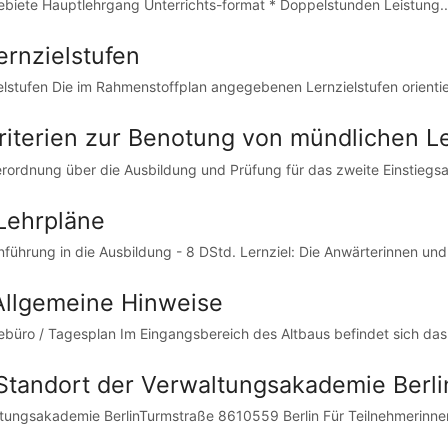
biete Hauptlehrgang Unterrichts-format * Doppelstunden Leistung..
ernzielstufen
elstufen Die im Rahmenstoffplan angegebenen Lernzielstufen orientie
Kriterien zur Benotung von mündlichen L
erordnung über die Ausbildung und Prüfung für das zweite Einstiegs
 Lehrpläne
inführung in die Ausbildung - 8 DStd. Lernziel: Die Anwärterinnen und 
 Allgemeine Hinweise
ebüro / Tagesplan Im Eingangsbereich des Altbaus befindet sich das
 Standort der Verwaltungsakademie Berli
tungsakademie BerlinTurmstraße 8610559 Berlin Für Teilnehmerinnen