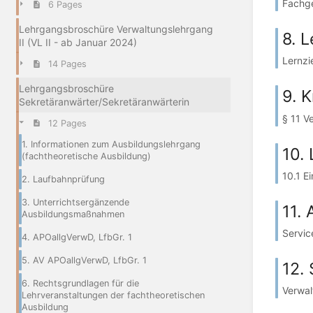
Fachge
6 Pages
Lehrgangsbroschüre Verwaltungslehrgang
8. L
II (VL II - ab Januar 2024)
Lernzi
14 Pages
Lehrgangsbroschüre
9. 
Sekretäranwärter/Sekretäranwärterin
§ 11 V
12 Pages
1. Informationen zum Ausbildungslehrgang
10.
(fachtheoretische Ausbildung)
10.1 E
2. Laufbahnprüfung
3. Unterrichtsergänzende
11.
Ausbildungsmaßnahmen
Servic
4. APOallgVerwD, LfbGr. 1
5. AV APOallgVerwD, LfbGr. 1
12.
6. Rechtsgrundlagen für die
Verwal
Lehrveranstaltungen der fachtheoretischen
Ausbildung