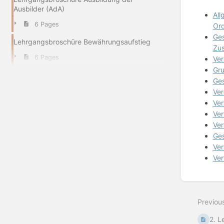
Ausbilder (AdA)
All
6 Pages
Ord
Ges
Lehrgangsbroschüre Bewährungsaufstieg
Zus
6 Pages
Ver
Gru
Ges
Ver
Ver
Ver
Ver
Ges
Ver
Ver
Enter
section
select
Previou
mode
2. L