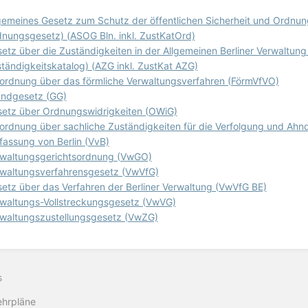
gemeines Gesetz zum Schutz der öffentlichen Sicherheit und Ordnung 
nungsgesetz) (ASOG Bln. inkl. ZustKatOrd)
etz über die Zuständigkeiten in der Allgemeinen Berliner Verwaltung
tändigkeitskatalog) (AZG inkl. ZustKat AZG)
ordnung über das förmliche Verwaltungsverfahren (FörmVfVO)
ndgesetz (GG)
etz über Ordnungswidrigkeiten (OWiG)
ordnung über sachliche Zuständigkeiten für die Verfolgung und Ah
fassung von Berlin (VvB)
waltungsgerichtsordnung (VwGO)
waltungsverfahrensgesetz (VwVfG)
etz über das Verfahren der Berliner Verwaltung (VwVfG BE)
waltungs-Vollstreckungsgesetz (VwVG)
waltungszustellungsgesetz (VwZG)
s
ehrpläne