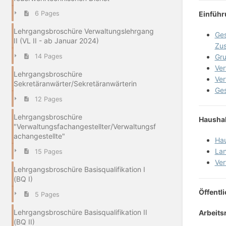
Einführ
6 Pages
Lehrgangsbroschüre Verwaltungslehrgang
Ges
II (VL II - ab Januar 2024)
Zus
Gru
14 Pages
Ver
Lehrgangsbroschüre
Ver
Sekretäranwärter/Sekretäranwärterin
Ges
12 Pages
Lehrgangsbroschüre
Haushal
"Verwaltungsfachangestellter/Verwaltungsf
achangestellte"
Hau
Lan
15 Pages
Ver
Lehrgangsbroschüre Basisqualifikation I
(BQ I)
Öffentl
5 Pages
Lehrgangsbroschüre Basisqualifikation II
Arbeits
(BQ II)