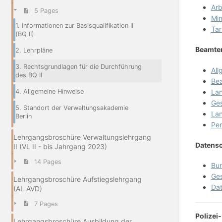
Arb
5 Pages
Min
1. Informationen zur Basisqualifikation II
Tar
(BQ II)
Beamten
2. Lehrpläne
3. Rechtsgrundlagen für die Durchführung
All
des BQ II
Bea
La
4. Allgemeine Hinweise
Ges
5. Standort der Verwaltungsakademie
Lan
Berlin
Per
Lehrgangsbroschüre Verwaltungslehrgang
Datensc
II (VL II - bis Jahrgang 2023)
14 Pages
Bu
Ges
Lehrgangsbroschüre Aufstiegslehrgang
Da
(AL AVD)
7 Pages
Polizei
Lehrgangsbroschüre Ausbildung der