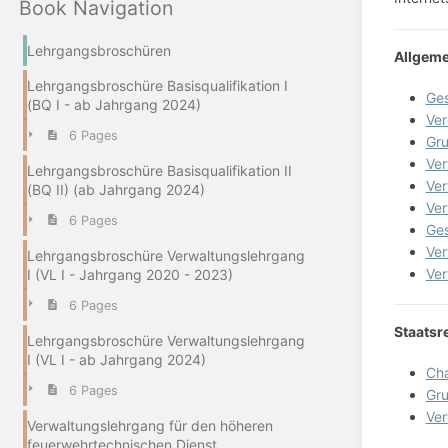
Book Navigation
Lehrgangsbroschüren
Allgeme
Lehrgangsbroschüre Basisqualifikation I
Ges
(BQ I - ab Jahrgang 2024)
Ver
6 Pages
Gru
Ver
Lehrgangsbroschüre Basisqualifikation II
Ver
(BQ II) (ab Jahrgang 2024)
Ver
6 Pages
Ges
Ver
Lehrgangsbroschüre Verwaltungslehrgang
Ver
I (VL I - Jahrgang 2020 - 2023)
6 Pages
Staatsr
Lehrgangsbroschüre Verwaltungslehrgang
I (VL I - ab Jahrgang 2024)
Cha
6 Pages
Gru
Ver
Verwaltungslehrgang für den höheren
feuerwehrtechnischen Dienst