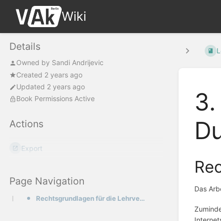
Wiki
Details
L
Owned by
Sandi Andrijevic
Created 2 years ago
Updated 2 years ago
3.
Book Permissions Active
Du
Actions
Export
Rec
Page Navigation
Das Arbe
Rechtsgrundlagen für die Lehrveranstaltungen im BQ II
Zumindes
Internet